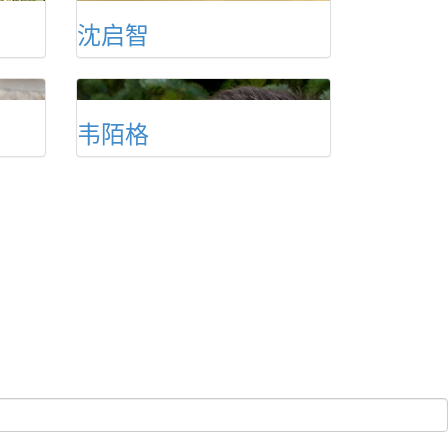
沈启智
韦陌格