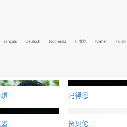
约翰
潘艾梅
Français
Deutsch
Indonesia
日本語
Khmer
Polski
葆芳
郭惟恩
书琪
冯得恩
庭墨
贺贝伦