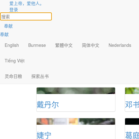
爱上帝，爱他人。
作者介绍
登录
现有作者
经典作者
特约作者
查看所有
奉献
奉献
庞雅各
博
English
Burmese
繁體中文
简体中文
Nederlands
Tiếng Việt
施安妮
谢
灵命日粮
探索丛书
戴丹尔
邓
婕宁
葛