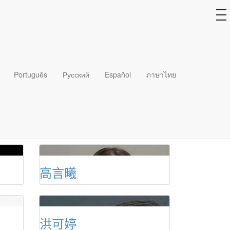
to
na
白德夫
Português
Русский
Español
ภาษาไทย
柯贝尔
高言曦
洪可婷