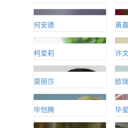
何安德
黃
柯爱莉
许
莫丽莎
欧
毕恺腾
毕