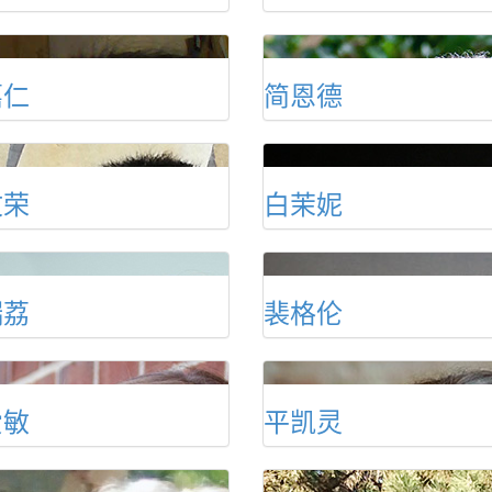
嘉仁
简恩德
文荣
白茉妮
瑞荔
裴格伦
爱敏
平凯灵