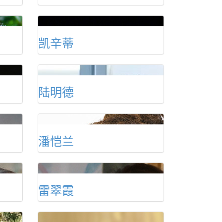
凯辛蒂
陆明德
潘恺兰
雷翠霞