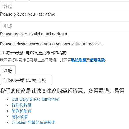
Last
Name
Please provide your last name.
(required)
Email
(required)
Please provide a valid email address.
Please indicate which email(s) you would like to receive.
每一天透过电邮发送灵命日粮给我
我同意接收灵命日粮事工最新资讯，并同意
私隐政策
及
使用条款
。
注册
订阅电子版《灵命日粮》
我们的使命是让改变生命的圣经智慧，变得易懂、易得
Our Daily Bread Ministries
权利和权限
条款和条件
隐私政策
Cookies 与其他追踪技术