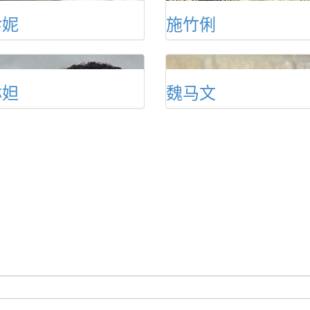
珍妮
施竹俐
琳妲
魏马文