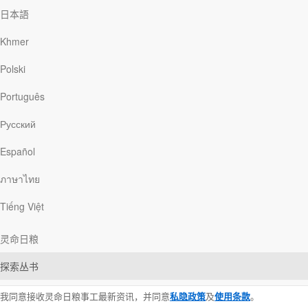
日本語
Grand Rapids , MI 49501
(616) 974-2210
Khmer
odb@odb.org
Polski
Português
现在就订阅！透过电邮收到灵命日粮每日灵修文章
Русский
First
Name
Please provide your first name.
Español
(required)
Last
Name
ภาษาไทย
Please provide your last name.
(required)
Tiếng Việt
Email
(required)
Please provide a valid email address.
灵命日粮
Please indicate which email(s) you would like to receive.
探索丛书
每一天透过电邮发送灵命日粮给我
我同意接收灵命日粮事工最新资讯，并同意
私隐政策
及
使用条款
。