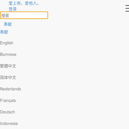
爱上帝，爱他人。
探索丛书
登录
奉献
分类
奉献
主题
English
以圣经的角度探讨现今各样的议题，帮助你活出信仰。
Burmese
最新书籍
繁體中文
简体中文
Nederlands
精选书籍
Français
Deutsch
Our Daily Bread Ministries
Indonesia
PO Box 2222