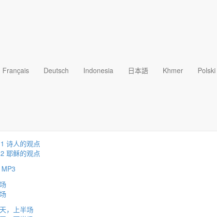
聘讲员的讲道录音，以及各种专题的有声书籍。
点选之后可以下载
借着灵命日粮事工的《有声系列》，让自己随时浸泡在上帝的话语
Français
Deutsch
Indonesia
日本語
Khmer
Polski
t 1 罗马百夫长
rt 2 敘利腓尼基妇人
rt 3 行淫时被拿的妇人
rt 4 生來瞎眼的人
t 1 诗人的观点
t 2 耶稣的观点
 MP3
场
场
天，上半场