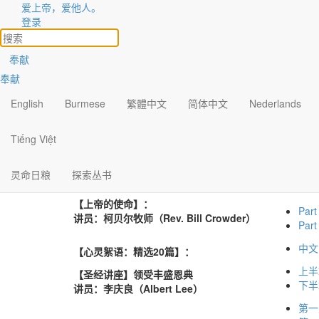
爱上帝，爱他人。
有声系列
登录
《有声系列》包含灵命日粮事工所举办之圣经讲座，特
奉献
MP3 档案，方便随时聆听。
不论出门在外、居家休憩，
奉献
之中。
English
Burmese
繁體中文
简体中文
Nederlands
Par
【遇见基督】：
Pa
Tiếng Việt
讲员：柯贝尔牧师（Rev. Bill Crowder）
Pa
Pa
灵命日粮
探索丛书
【上帝的使命】：
Par
讲员：柯贝尔牧师（Rev. Bill Crowder）
Par
中文
【心灵絮语：精选20篇】
：
上半
【圣经讲座】领受丰盛恩典
下半
讲员：李庆良（Albert Lee）
第一