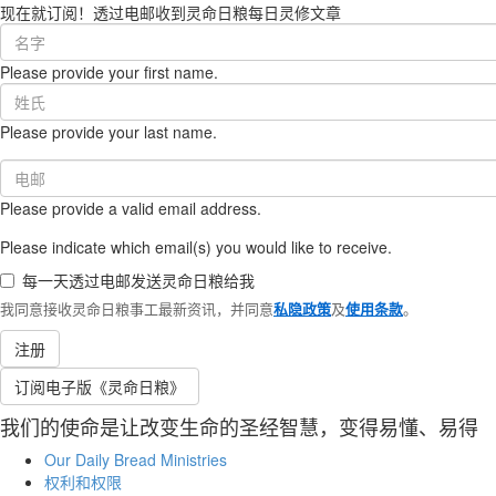
现在就订阅！透过电邮收到灵命日粮每日灵修文章
First
Name
Please provide your first name.
(required)
Last
Name
Please provide your last name.
(required)
Email
(required)
Please provide a valid email address.
Please indicate which email(s) you would like to receive.
每一天透过电邮发送灵命日粮给我
我同意接收灵命日粮事工最新资讯，并同意
私隐政策
及
使用条款
。
注册
订阅电子版《灵命日粮》
我们的使命是让改变生命的圣经智慧，变得易懂、易得
Our Daily Bread Ministries
权利和权限