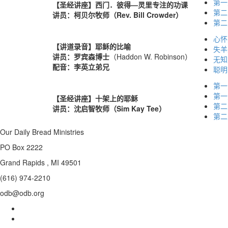
第一
【圣经讲座】西门．彼得—灵里专注的功课
第二
讲员：
柯贝尔牧师（Rev. Bill Crowder）
第二
心怀
【讲道录音】耶稣的比喻
失羊
讲员：罗宾森博士
（Haddon W. Robinson）
无知
配音：李英立弟兄
聪明
第一
第一
【圣经讲座】十架上的耶稣
第二
讲员：沈启智牧师（Sim Kay Tee）
第二
Our Daily Bread Ministries
PO Box 2222
Grand Rapids , MI 49501
(616) 974-2210
odb@odb.org