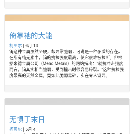
倚靠祂的大能
柯贝尔
|
6月 13
钨这种金属虽然坚硬，却异常脆弱，可说是一种矛盾的存在。
在所有纯元素中，钨的抗拉强度最高，使它很难被拉断。但根
据米德金属公司（Mead Metals）的网站指出：“就抗冲击强度
而言，钨其实相当脆弱，受到撞击时很容易碎裂。”这种抗拉强
度最高的天然金属，竟如此脆弱易碎，实在令人讶异。
无惧于末日
柯贝尔
|
5月 4