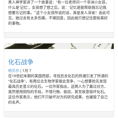
黑人神学家讲了一个故事说：“有一位老师问一个非洲小女孩，
什么是‘记忆’，女孩想了想之后，说：‘记忆是能帮助我忘记我
想要忘记的事。’”这个小女孩所说的话，真是发人深省！由此可
见，她过去有太多伤痛，不堪回首，因此她只想记住那些美好
的事物。
化石战争
柯贝尔
|
1月 7
在19世纪末期的美国西部，寻找恐龙化石的热潮引发了所谓的
“化石战争”。有两位古生物学家彼此竞争，一心想要抢先发现
最具历史意义的化石。一位作家指出，这两人为了赢过对方，
竟然使用阴险的手段，不惜行贿、偷窃，甚至故意毁坏化石。
这位作家表示，他们不只破坏对方的研究成果，也摧毁了自己
的名声。