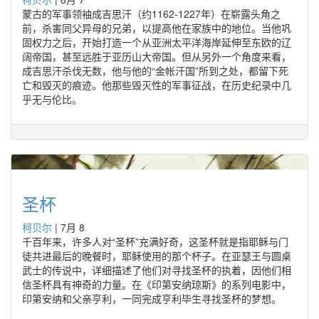
蒙古的军事领袖成吉思汗（约1162-1227年）在崭露头角之
前，杀害同父异母的兄弟，以提高他在家族中的地位。当他巩
固权力之后，开始打造一个从亚洲太平洋海岸延伸至东欧的辽
阔帝国，甚至远胜于亚历山大帝国。但从另外一个角度来看，
成吉思汗杀伐无数，他与他的“金帐汗国”所到之处，都留下死
亡和毁灭的痕迹。他那些毁灭性的军事征战，在历史纪录中几
乎无与伦比。
圣杯
柯贝尔
|
7月 8
千百年来，许多人对“圣杯”充满好奇，这圣杯就是指耶稣与门
徒共进最后的晚餐时，耶稣使用的那个杯子。在亚瑟王与圆桌
武士的传说中，详细描述了他们对寻找圣杯的执着，因他们相
信圣杯具有神奇的力量。在《印第安纳琼斯》的系列电影中，
印第安纳和父亲亨利，一同完成亨利毕生寻找圣杯的梦想。