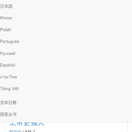
日本語
Khmer
Polski
柯贝尔
Português
Русский
柯贝尔（Bill Crowder）担任圣经教导副总裁一职。他写过多本探索
丛书，也为探索出版社写过几本书。他和妻子玛琳有五个孩子和几
Español
个孙儿。
ภาษาไทย
文章 柯贝尔
Tiếng Việt
灵命日粮
探索丛书
上帝更强大
柯贝尔
|
8月 7