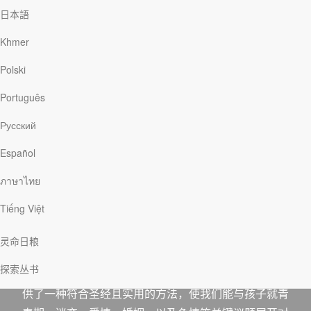
日本語
Khmer
Polski
Português
Русский
Español
分享
下载
ภาษาไทย
Tiếng Việt
现在的孩子从媒体及流行文化中汲取了许多信息，你是
否担心你的孩子被误导呢？但与此同时，你又觉得自己
灵命日粮
有所欠缺，不知道该如何从圣经的世界观来与你的孩子
探索丛书
谈论爱情、性和婚姻？在这本小册子中，符芳凤医生提
供了一种符合圣经且实用的方法，使我们能与孩子就青