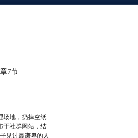
章7节
理场地，扔掉空纸
布于社群网站，结
辈子见过最谦卑的人