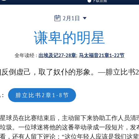
下载音频
2月1日
谦卑的明星
全年读经
:
出埃及记27-28章
马太福音21章1-22节
稣]反倒虚己，取了奴仆的形象。—腓立比书2
视
:
腓立比书2章1-8节
星球员在比赛结束后，主动留下来协助工作人员清
垃圾。一位球迷将他的这番举动录成一段短片，发
看，还有人留下评论：“这位年轻人应该是我们这