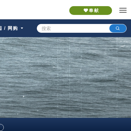
奉献
 / 网购