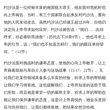
约沙法是一位经验丰富的南国犹大君王，他在面对危机时也
向上帝祷告。当时，有三个国家联合起来反对约沙法，要向
他的人民发动攻击。虽然约沙法已经做王超过20年，但他仍
决定向上帝寻求如何应对。约沙法祷告说：“我们……向祢
呼求，祢必垂听而拯救”（历代志下20章9节）。他也寻求上
帝的引导，说：“我们也不知道怎样行，我们的眼目单仰望
祢。”（12节）
约沙法面对挑战时的谦卑态度，使他的心向上帝敞开，让上
帝藉着鼓励与亲自介入参与这场战事（15-17、22节）。无
论我们在某些领域具备多么丰富的经验，祈求上帝的帮助能
让我们学习倚靠祂。这也提醒我们，上帝所知道的远胜于我
们所知，而且祂是掌管一切的最终主宰。祈求上帝的帮助也
能让我们保持谦卑的态度，这是讨上帝喜悦的，祂会乐意回
应与扶持我们。让我们都倚靠祂，把结果全然交给祂。