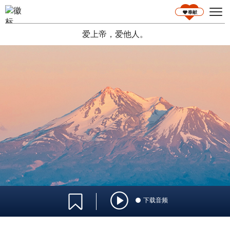
奉献
爱上帝，爱他人。
语言选择
下载音频
0:00
/
0:00